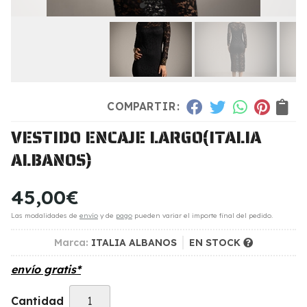
COMPARTIR:
VESTIDO ENCAJE LARGO
(ITALIA
ALBANOS)
45,00
€
Las modalidades de
envío
y de
pago
pueden variar el importe final del pedido.
Marca:
ITALIA ALBANOS
EN STOCK
envío gratis*
Cantidad