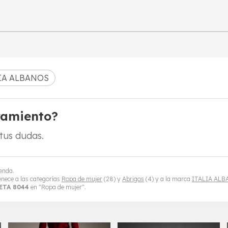
IA ALBANOS
ramiento?
tus dudas.
ienda.
nece a las categorías
Ropa de mujer
(28) y
Abrigos
(4) y a la marca
ITALIA AL
ETA 8044
en "Ropa de mujer".