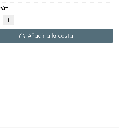
tis*
d
Añadir a la cesta