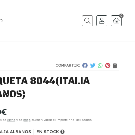
0
O
Buscar
COMPARTIR:
QUETA 8044
(ITALIA
ANOS)
0
€
es de
envío
y de
pago
pueden variar el importe final del pedido.
ALIA ALBANOS
EN STOCK