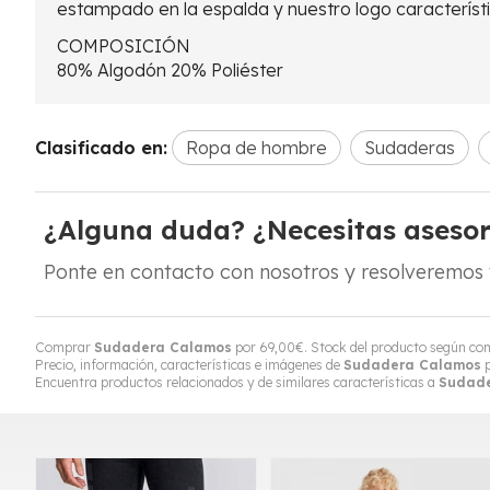
estampado en la espalda y nuestro logo característico
COMPOSICIÓN
80% Algodón 20% Poliéster
Clasificado en:
Ropa de hombre
Sudaderas
¿Alguna duda? ¿Necesitas aseso
Ponte en contacto con nosotros y resolveremos 
Comprar
Sudadera Calamos
por
69,00
€
. Stock del producto según comb
Precio, información, características e imágenes de
Sudadera Calamos
p
Encuentra productos relacionados y de similares características a
Sudad