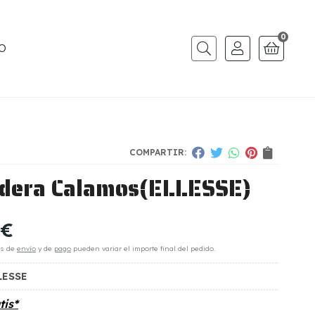
0
O
Buscar
COMPARTIR:
dera Calamos
(ELLESSE)
€
es de
envío
y de
pago
pueden variar el importe final del pedido.
LESSE
tis*