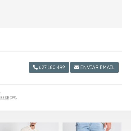
627 180 499
ENVIAR EMAIL
m.
LESSE
(29).