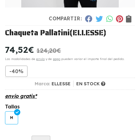
COMPARTIR:
Chaqueta Pallatini
(ELLESSE)
74,52
€
124,20
€
Las modalidades de
envío
y de
pago
pueden variar el importe final del pedido.
-40%
Marca:
ELLESSE
EN STOCK
envío gratis*
Tallas
M